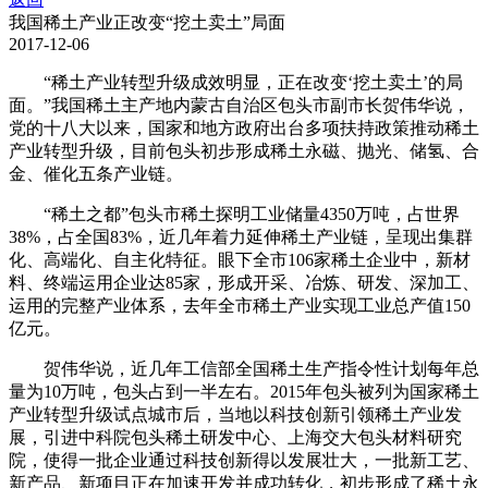
我国稀土产业正改变“挖土卖土”局面
2017-12-06
“稀土产业转型升级成效明显，正在改变‘挖土卖土’的局
面。”我国稀土主产地内蒙古自治区包头市副市长贺伟华说，
党的十八大以来，国家和地方政府出台多项扶持政策推动稀土
产业转型升级，目前包头初步形成稀土永磁、抛光、储氢、合
金、催化五条产业链。
“稀土之都”包头市稀土探明工业储量4350万吨，占世界
38%，占全国83%，近几年着力延伸稀土产业链，呈现出集群
化、高端化、自主化特征。眼下全市106家稀土企业中，新材
料、终端运用企业达85家，形成开采、冶炼、研发、深加工、
运用的完整产业体系，去年全市稀土产业实现工业总产值150
亿元。
贺伟华说，近几年工信部全国稀土生产指令性计划每年总
量为10万吨，包头占到一半左右。2015年包头被列为国家稀土
产业转型升级试点城市后，当地以科技创新引领稀土产业发
展，引进中科院包头稀土研发中心、上海交大包头材料研究
院，使得一批企业通过科技创新得以发展壮大，一批新工艺、
新产品、新项目正在加速开发并成功转化，初步形成了稀土永