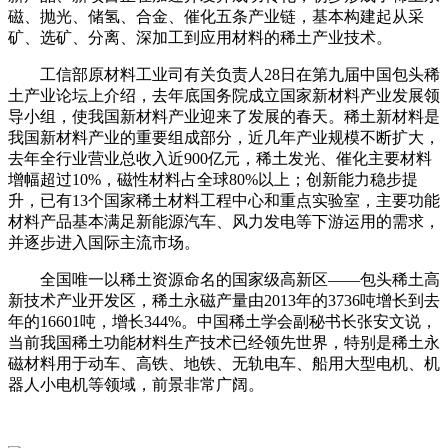
磁、抛光、储氢、合金、催化五条产业链，基本构建起从采
矿、选矿、分离、深加工到应用材料的稀土产业技术。
工信部原材料工业司有关负责人28日在第九届中国包头稀
土产业论坛上介绍，去年底国务院成立国家新材料产业发展领
导小组，使我国新材料产业迎来了发展的春天。稀土新材料是
我国新材料产业的重要组成部分，近几年产业规模不断扩大，
去年全行业营业总收入近900亿元，稀土发光、催化主要材料
增幅超过10%，磁性材料占全球80%以上；创新能力稳步提
升，已有13个国家稀土材料工程中心和重点实验室，主要功能
材料产品基本满足新能源汽车、风力发电等下游运用的需求，
并逐步进入国际主流市场。
全国唯一以稀土资源命名的国家级高新区——包头稀土高
新技术产业开发区，稀土永磁产量由2013年的3736吨增长到去
年的16601吨，增长344%。中国稀土学会副秘书长张安文说，
当前我国稀土功能材料生产技术已经领先世界，特别是稀土永
磁材料用于动车、高铁、地铁、无轨电车、船用大型电机、机
器人小电机等领域，前景非常广阔。